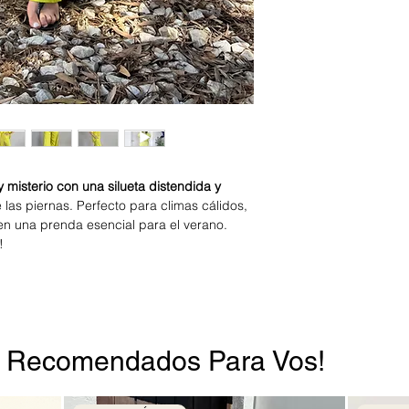
•⁠ ⁠Dale vuelta antes
del jabón.
•⁠ ⁠Usá poco jabón 
•⁠ ⁠Evitá lavar junto
para que no se enga
•⁠ ⁠Secala colgada e
usar palillos.
y misterio con una silueta distendida y
las piernas. Perfecto para climas cálidos,
n en una prenda esencial para el verano.
n!
s Recomendados Para Vos!