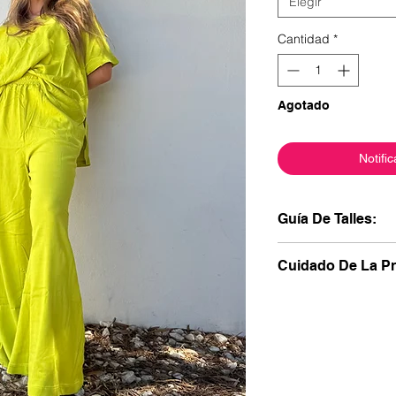
Elegir
Cantidad
*
Agotado
Notific
Guía De Talles:
Talle 1
: Del XS al M o
Cuidado De La P
Cintura: 74cm (c
Cadera 100cm
•⁠ ⁠No la dejes en r
Largo 102cm
transferirse entre sí.
Talle 2:
Del L al XXL
•⁠ ⁠Lavala a mano, s
Cintura: 80cm (c
tiempo.
Cadera 104cm
•⁠ ⁠Si usás el lavarr
Largo 102cm
en programa delicad