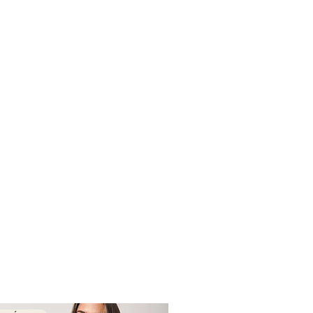
 de lavar para reducir el desgaste
y nunca blanqueadores .
 a prendas con ganchitos o cierres
nche ni haga peeling.
n percha o doblada a la mitad, sin