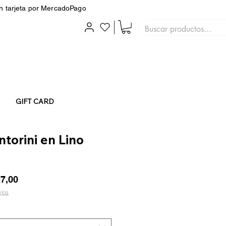
on tarjeta por MercadoPago
GIFT CARD
torini en Lino
io
Precio
57,00
de
víos
oferta