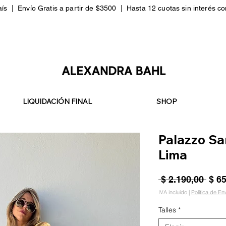
aís
|
Envío Gratis a partir de $3500 |
Hasta 12 cuotas sin interés c
LIQUIDACIÓN FINAL
SHOP
Palazzo San
Lima
Prec
 $ 2.190,00 
$ 6
IVA incluido
|
Política de En
Talles
*