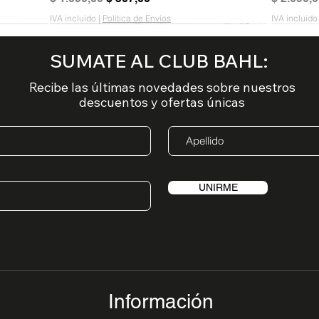
IVA incluido
|
Política de Envíos
IVA incluido
AGOTADO
AGOTADO
AGOTADO
AGOTADO
AGOTA
AGOTA
AGOTA
AGOTA
SUMATE AL CLUB BAHL:
Recibe las últimas novedades sobre nuestros
descuentos y ofertas únicas
UNIRME
Información