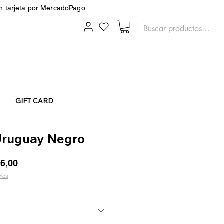
on tarjeta por MercadoPago
GIFT CARD
Uruguay Negro
io
Precio
96,00
de
víos
oferta