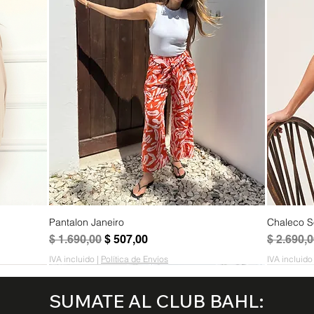
Pantalon Janeiro
Chaleco S
Vista rápida
Precio
Precio de oferta
Precio
$ 1.690,00
$ 507,00
$ 2.690,
IVA incluido
|
Política de Envíos
IVA incluido
AGOTADO
AGOTADO
AGOTADO
AGOTADO
AGOTA
AGOTA
AGOTA
AGOTA
SUMATE AL CLUB BAHL: