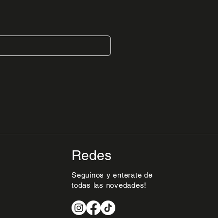
Redes
Seguinos y enterate de
 Uruguay Negro
riental Beige
ntorini en Lino Lima
alma Camel
Vista rápida
Vista rápida
Vista rápida
Vista rápida
todas las novedades!