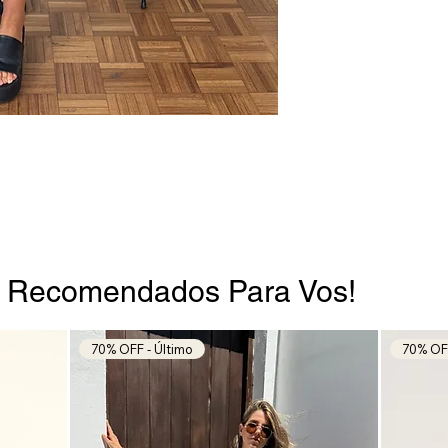
del jabón.
•⁠ ⁠Usá poco jabón 
•⁠ ⁠Evitá lavar junto
para que no se enga
•⁠ ⁠Secala colgada e
usar palillos.
s Recomendados Para Vos!
70% OFF - Último
70% OFF