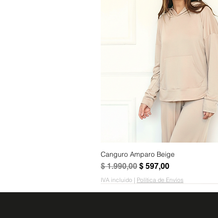
Canguro Amparo Beige
Vista rápida
Precio
Precio de oferta
$ 1.990,00
$ 597,00
IVA incluido
|
Política de Envíos
50% OFF - Último
AGOTADO
AGOTADO
AGOTADO
AGOTADO