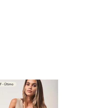
y nunca blanqueadores .
 a prendas con ganchitos o cierres
nche ni haga peeling.
n percha o doblada a la mitad, sin
 - Último