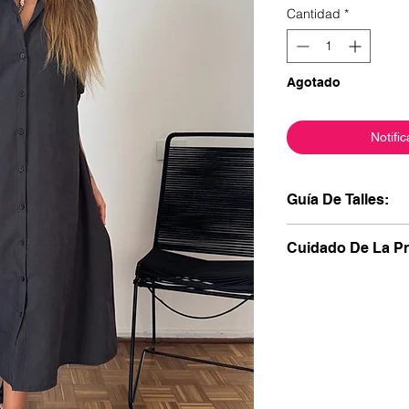
Cantidad
*
Agotado
Notific
Guía De Talles:
Talle 1
: Del S al M
Cuidado De La P
Contorno de bus
Contorno Cadera
•⁠ ⁠No la dejes en r
Largo: 110cm
transferirse entre sí.
Talle 2:
Del L al XL
•⁠ ⁠Lavala a mano, s
Contorno de bus
tiempo.
Contorno Cadera
•⁠ ⁠Si usás el lavarr
Largo: 115cm
en programa delicad
•⁠ ⁠Dale vuelta antes