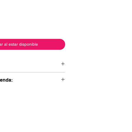
ar al estar disponible
renda:
to: 96cm
: 116cm
emojo, ya que los colores pueden
ola y con amor para que dure más
to: 106cm
: 132cm
opas, hacelo con colores similares y
o.
 de lavar para reducir el desgaste