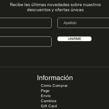
Recibe las últimas novedades sobre nuestros
descuentos y ofertas únicas
UNIRME
Información
Cómo Comprar
Camisa Tero Verde
Remeron Frecuencia Gris
Canguro Norte Beige
Vestido Palma Verde
Camisero
Remeron O
Palazzo Sa
Vestido P
Vista rápida
Vista rápida
Vista rápida
Vista rápida
Pago
Agotado
Agotado
Agotado
Agotado
Agotado
Agotado
Agotado
Agotado
Envío
Cambios
Gift Card