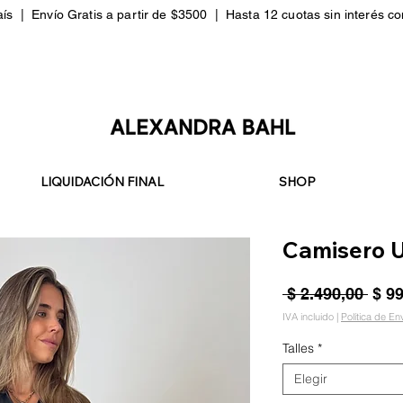
aís
|
Envío Gratis a partir de $3500 |
Hasta 12 cuotas sin interés c
LIQUIDACIÓN FINAL
SHOP
Camisero 
Prec
 $ 2.490,00 
$ 9
IVA incluido
|
Política de En
Talles
*
Elegir